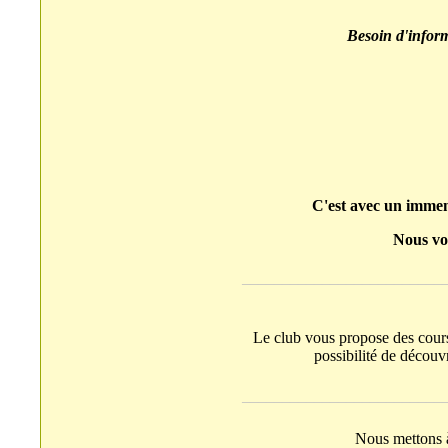
Besoin d'inform
C'est avec un immens
Nous vou
_________________________
Le club vous propose des cours
possibilité de découv
_________________________
Nous mettons à